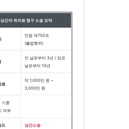
상간자 위자료 청구 소송 요약
민법 제750조
거
(불법행위)
안 날로부터 3년 / 있은
효
날로부터 10년
약 1,000만 원 ~
자료
3,000만 원
 기혼
지 여부
워드
상간소송